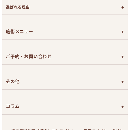
施術日前のチェックリスト
選ばれる理由
施術直後のチェックリスト
効果を追求したライトシェア
デュエット
による医療脱毛
脱毛は女性看護師が担当
施術メニュー
返金保証制度とアフターケア
お支払い方法（現金、カード、ローン）
脱毛メニューと料金
メンズひげ脱毛
ご予約・お問い合わせ
目整形
ボトックス注射
無料カウンセリング予約
美容皮膚メニュー
目の悩みのお問い合わせ
その他
お問い合わせ
よくあるご質問
目元症例写真
コラム
てんかんの方へ
未成年の方へ
腫れない二重まぶたのブログ
スタッフブログ