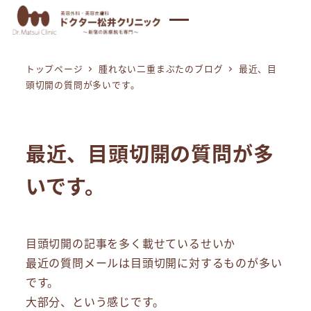
メ
イ
ン
トップページ
腫れない二重まぶたのブログ
最近、目
コ
頭切開の質問が多いです。
ン
テ
ン
最近、目頭切開の質問が多
ツ
へ
いです。
移
動
目頭切開の記事を多く載せているせいか
最近の質問メールは目頭切開に対するものが多い
です。
大部分、という感じです。