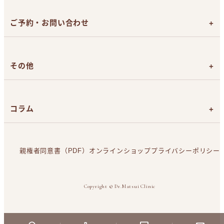
脱毛メニューと料金
メンズひげ脱毛
ご予約・お問い合わせ
目整形
ボトックス注射
無料カウンセリング予約
美容皮膚メニュー
目の悩みのお問い合わせ
その他
お問い合わせ
よくあるご質問
目元症例写真
コラム
てんかんの方へ
未成年の方へ
腫れない二重まぶたのブログ
スタッフブログ
親権者同意書（PDF）
オンラインショップ
プライバシーポリシー
脱毛の基礎知識
Copyright © Dr.Matsui Clinic