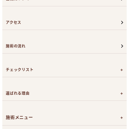
アクセス
施術の流れ
チェックリスト
カウンセリング前のチェックリスト
施術日前のチェックリスト
選ばれる理由
施術直後のチェックリスト
効果を追求したライトシェア
デュエット
による医療脱毛
脱毛は女性看護師が担当
施術メニュー
返金保証制度とアフターケア
お支払い方法（現金、カード、ローン）