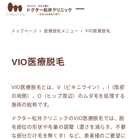
メ
イ
ン
トップページ
医療脱毛メニュー
VIO医療脱毛
コ
ン
テ
ン
VIO医療脱毛
ツ
へ
移
VIO医療脱毛とは、V（ビキニライン）、I（陰部
動
の両側）、O（ヒップ周辺）のムダ毛を処理する
施術の総称です。
ドクター松井クリニックのVIO医療脱毛では、脱
毛部位の形状や毛量の調整（濃さを減らす、不要
な部分だけ毛を無くす）など、患者様のご要望に