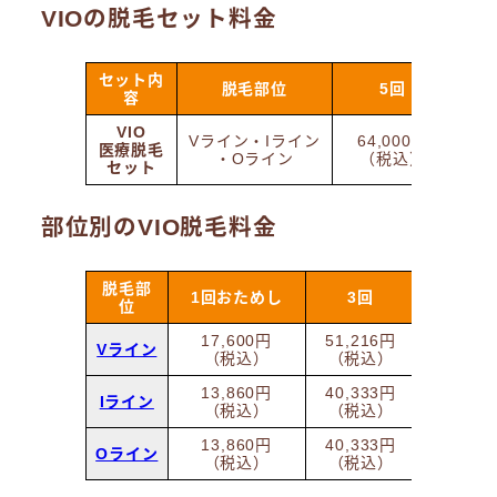
VIOの脱毛セット料金
セット内
脱毛部位
5回
容
VIO
Vライン・Iライン
64,000円
7
医療脱毛
・Oライン
（税込）
（
セット
部位別のVIO脱毛料金
脱毛部
1回おためし
3回
5回
位
17,600円
51,216円
79,20
Vライン
（税込）
（税込）
（税込
13,860円
40,333円
62,37
Iライン
（税込）
（税込）
（税込
13,860円
40,333円
62,37
Oライン
（税込）
（税込）
（税込