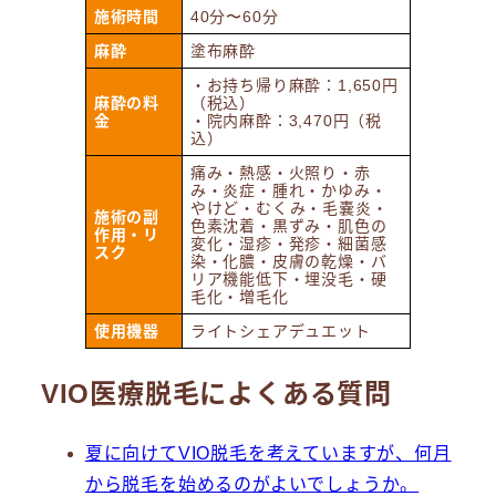
施術時間
40分〜60分
麻酔
塗布麻酔
・お持ち帰り麻酔：1,650円
麻酔の料
（税込）
金
・院内麻酔：3,470円（税
込）
痛み・熱感・火照り・赤
み・炎症・腫れ・かゆみ・
やけど・むくみ・毛嚢炎・
施術の副
色素沈着・黒ずみ・肌色の
作用・リ
変化・湿疹・発疹・細菌感
スク
染・化膿・皮膚の乾燥・バ
リア機能低下・埋没毛・硬
毛化・増毛化
使用機器
ライトシェアデュエット
VIO医療脱毛によくある質問
夏に向けてVIO脱毛を考えていますが、何月
から脱毛を始めるのがよいでしょうか。