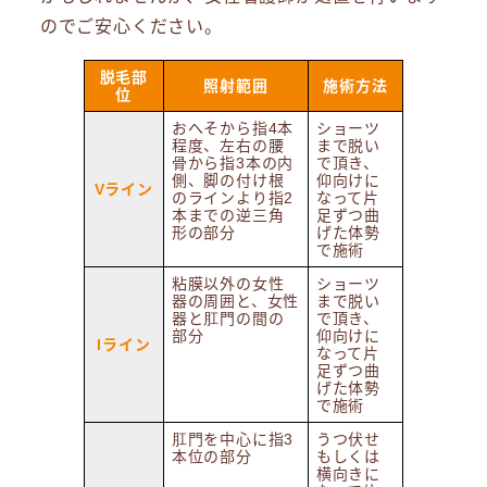
のでご安心ください。
脱毛部
照射範囲
施術方法
位
おへそから指4本
ショーツ
程度、左右の腰
まで脱い
骨から指3本の内
で頂き、
側、脚の付け根
仰向けに
Vライン
のラインより指2
なって片
本までの逆三角
足ずつ曲
形の部分
げた体勢
で施術
粘膜以外の女性
ショーツ
器の周囲と、女性
まで脱い
器と肛門の間の
で頂き、
部分
仰向けに
Iライン
なって片
足ずつ曲
げた体勢
で施術
肛門を中心に指3
うつ伏せ
本位の部分
もしくは
横向きに