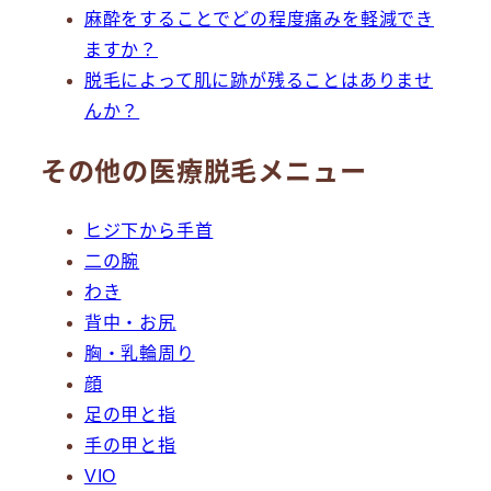
麻酔をすることでどの程度痛みを軽減でき
ますか？
脱毛によって肌に跡が残ることはありませ
んか？
その他の医療脱毛メニュー
ヒジ下から手首
二の腕
わき
背中・お尻
胸・乳輪周り
顔
足の甲と指
手の甲と指
VIO