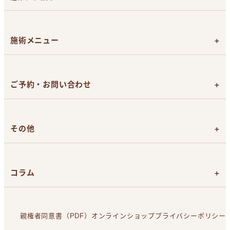
施術直後のチェックリスト
効果を追求したライトシェア
デュエット
による医療脱毛
脱毛は女性看護師が担当
施術メニュー
返金保証制度とアフターケア
お支払い方法（現金、カード、ローン）
脱毛メニューと料金
メンズひげ脱毛
ご予約・お問い合わせ
目整形
ボトックス注射
無料カウンセリング予約
美容皮膚メニュー
目の悩みのお問い合わせ
その他
お問い合わせ
よくあるご質問
目元症例写真
コラム
てんかんの方へ
未成年の方へ
腫れない二重まぶたのブログ
スタッフブログ
親権者同意書（PDF）
オンラインショップ
プライバシーポリシー
脱毛の基礎知識