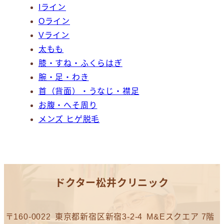
Iライン
Oライン
Vライン
太もも
膝・すね・ふくらはぎ
腕・足・わき
首（背面）・うなじ・襟足
お腹・へそ周り
メンズ ヒゲ脱毛
ドクター松井クリニック
〒160-0022
東京都新宿区新宿3-2-4
M&Eスクエア 7階