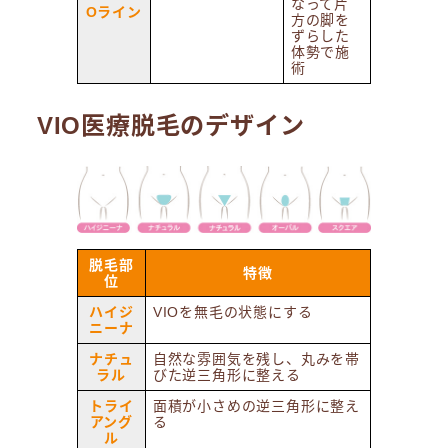
なって片
Oライン
方の脚を
ずらした
体勢で施
術
VIO医療脱毛のデザイン
脱毛部
特徴
位
ハイジ
VIOを無毛の状態にする
ニーナ
ナチュ
自然な雰囲気を残し、丸みを帯
ラル
びた逆三角形に整える
トライ
面積が小さめの逆三角形に整え
アング
る
ル