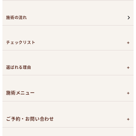
施術の流れ
チェックリスト
カウンセリング前のチェックリスト
施術日前のチェックリスト
選ばれる理由
施術直後のチェックリスト
効果を追求したライトシェア
デュエット
による医療脱毛
脱毛は女性看護師が担当
施術メニュー
返金保証制度とアフターケア
お支払い方法（現金、カード、ローン）
脱毛メニューと料金
メンズひげ脱毛
ご予約・お問い合わせ
目整形
ボトックス注射
無料カウンセリング予約